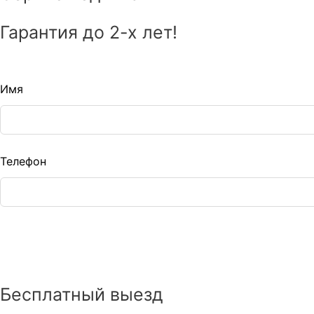
Гарантия до 2-х лет!
eave
Имя
is
eld
lank
Телефон
Бесплатный выезд